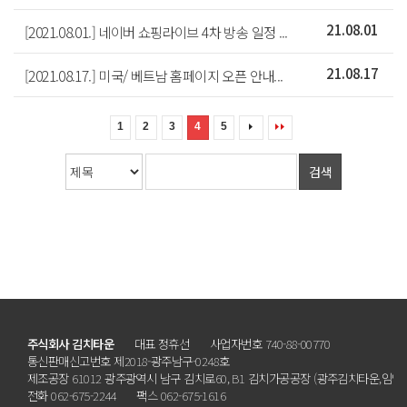
[2021.08.01.] 네이버 쇼핑라이브 4차 방송 일정 ...
21.08.01
[2021.08.17.] 미국/ 베트남 홈페이지 오픈 안내...
21.08.17
1
2
3
4
5
검색
주식회사 김치타운
대표 정휴선
사업자번호 740-88-00770
통신판매신고번호 제2018-광주남구-0248호
제조공장 61012 광주광역시 남구 김치로60, B1 김치가공공장 (광주김치타운,임암
전화 062-675-2244
팩스 062-675-1616