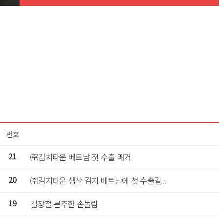
번호
㈜김치타운 베트남 첫 수출 쾌거
21
㈜김치타운 생산 김치 베트남에 첫 수출길...
20
김장철 분주한 손놀림
19