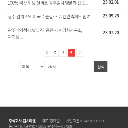
100% 국산 위생 설비로 광주김치 명품화 선도...
23.02.01
광주 김치 2.5t 미국 수출길…LA 한인축제도 참여...
23.09.26
광주식약청-HACCP인증원-세계김치연구소,
23.07.20
대학생 ...
1
2
3
4
5
검색
주식회사 김치타운
대표 정휴선
사업자번호 740-88-00770
통신판매신고번호 제2018-광주남구-0248호