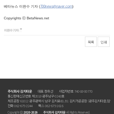
700news@naver.com
베타뉴스 이완수 기자 (
)
Copyrights ⓒ BetaNews.net
이완수 기자
목록
인쇄
주식회사 김치타운
대표 정휴선
사업자번호 740-88-00770
통신판매신고번호 제2018-광주남구-0248호
제조공장 61012 광주광역시 남구 김치로60, B1 김치가공공장 (광주김치타운,임암
전화 062-675-2244
팩스 062-675-1616
Copyright ⓒ
2020-2026
주식회사 김치타운
All Rights Reserved.