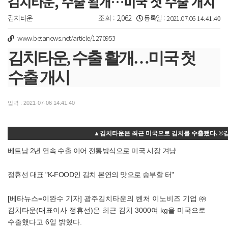
김치타운, 수출 활개…미국 첫 수출 개시
김치타운
조회 :
2,062
등록일 : 2021.07.06
14:41:40
www.betanews.net/article/1270953
김치타운, 수출 활개…미국 첫
수출 개시
입력 : 2021-07-06 14:41:40
▲김치타운은 최근 미국으로 김치를 수츨했다. ©
베트남 2년 연속 수출 이어 전통방식으로 미국 시장 겨냥
정휴선 대표 "K-FOOD인 김치 본연의 맛으로 승부할 터"
[베타뉴스=이완수 기자] 광주김치타운의 벤처 이노비즈 기업 ㈜
김치타운(대표이사 정휴선)은 최근 김치 3000여 kg을 미국으로
수출했다고 6일 밝혔다.